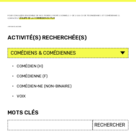
POUR CONSULTER L'ENSEMBLE DE NOS FICHIERS PROFESSIONNELS (+ DE 2 000 CV DE TECHNICIEN·NE·S ET COMÉDIEN·NE·S),
CONTACTEZ
L'ÉQUIPE DE LA COMMISSION DU FILM
< RETOUR À L'ACCUEIL
ACTIVITÉ(S) RECHERCHÉE(S)
•
COMÉDIEN (H)
•
COMÉDIENNE (F)
•
COMÉDIEN·NE (NON-BINAIRE)
•
VOIX
MOTS CLÉS