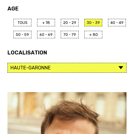
AGE
TOUS
+ 18
20 - 29
30 - 39
40 - 49
50 - 59
60 - 69
70 - 79
+ 80
LOCALISATION