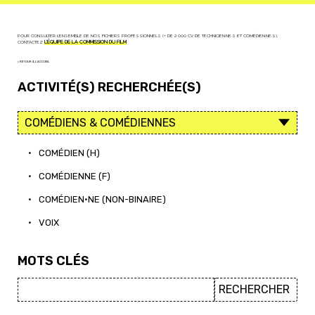
POUR CONSULTER L'ENSEMBLE DE NOS FICHIERS PROFESSIONNELS (+ DE 2 000 CV DE TECHNICIEN·NE·S ET COMÉDIEN·NE·S),
CONTACTEZ
L'ÉQUIPE DE LA COMMISSION DU FILM
< RETOUR À L'ACCUEIL
ACTIVITÉ(S) RECHERCHÉE(S)
•
COMÉDIEN (H)
•
COMÉDIENNE (F)
•
COMÉDIEN·NE (NON-BINAIRE)
•
VOIX
MOTS CLÉS