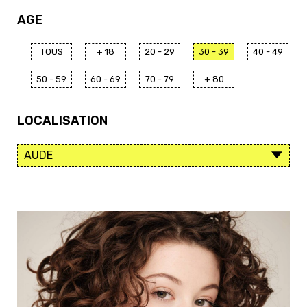
AGE
TOUS
+ 18
20 - 29
30 - 39
40 - 49
50 - 59
60 - 69
70 - 79
+ 80
LOCALISATION