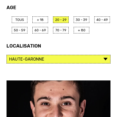
AGE
TOUS
+ 18
20 - 29
30 - 39
40 - 49
50 - 59
60 - 69
70 - 79
+ 80
LOCALISATION