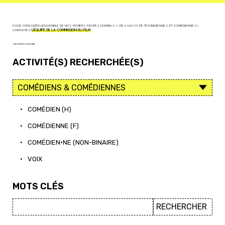
POUR CONSULTER L'ENSEMBLE DE NOS FICHIERS PROFESSIONNELS (+ DE 2 000 CV DE TECHNICIEN·NE·S ET COMÉDIEN·NE·S),
CONTACTEZ
L'ÉQUIPE DE LA COMMISSION DU FILM
< RETOUR À L'ACCUEIL
ACTIVITÉ(S) RECHERCHÉE(S)
•
COMÉDIEN (H)
•
COMÉDIENNE (F)
•
COMÉDIEN·NE (NON-BINAIRE)
•
VOIX
MOTS CLÉS