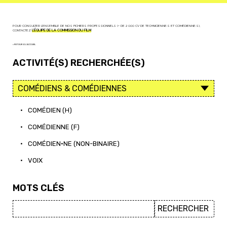
POUR CONSULTER L'ENSEMBLE DE NOS FICHIERS PROFESSIONNELS (+ DE 2 000 CV DE TECHNICIEN·NE·S ET COMÉDIEN·NE·S),
CONTACTEZ
L'ÉQUIPE DE LA COMMISSION DU FILM
< RETOUR À L'ACCUEIL
ACTIVITÉ(S) RECHERCHÉE(S)
•
COMÉDIEN (H)
•
COMÉDIENNE (F)
•
COMÉDIEN·NE (NON-BINAIRE)
•
VOIX
MOTS CLÉS