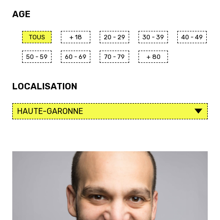
AGE
TOUS
+ 18
20 - 29
30 - 39
40 - 49
50 - 59
60 - 69
70 - 79
+ 80
LOCALISATION