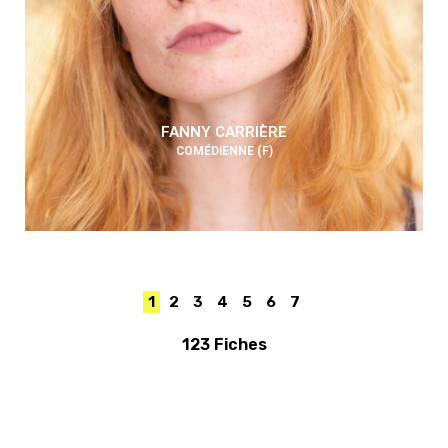
FANNY CARRIÈRE
COMÉDIENNE (F)
1
2
3
4
5
6
7
123 Fiches