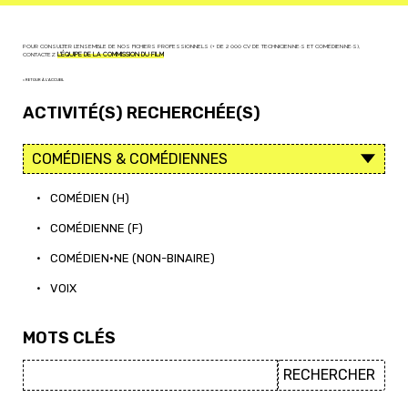
POUR CONSULTER L'ENSEMBLE DE NOS FICHIERS PROFESSIONNELS (+ DE 2 000 CV DE TECHNICIEN·NE·S ET COMÉDIEN·NE·S),
CONTACTEZ
L'ÉQUIPE DE LA COMMISSION DU FILM
< RETOUR À L'ACCUEIL
ACTIVITÉ(S) RECHERCHÉE(S)
•
COMÉDIEN (H)
•
COMÉDIENNE (F)
•
COMÉDIEN·NE (NON-BINAIRE)
•
VOIX
MOTS CLÉS