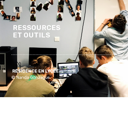
RESSOURCES
ET OUTILS
RÉSIDENCE EN LYCÉE
©
Nanda Gonzague