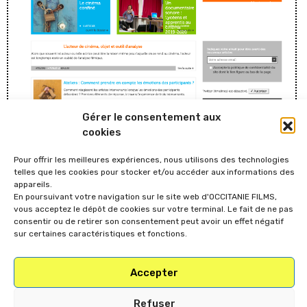
Gérer le consentement aux
cookies
Pour offrir les meilleures expériences, nous utilisons des technologies
telles que les cookies pour stocker et/ou accéder aux informations des
LE FIL DES IMAGES
appareils.
Le Fil des images est le web magazine des Pôles régionaux
En poursuivant votre navigation sur le site web d'OCCITANIE FILMS,
d’éducation aux images, partageant des réflexions sur
vous acceptez le dépôt de cookies sur votre terminal. Le fait de ne pas
l’actualité, les problématiques et les expérimentations de
consentir ou de retirer son consentement peut avoir un effet négatif
sur certaines caractéristiques et fonctions.
l’éducation aux images au niveau national, à travers des
dossiers sur différents thèmes (
Que faire de l’émotion
?
Le
cinéma pour les (tout) petits
,
Au croisement des arts
,
Accepter
Archives et éducation aux images
... etc.), des partages
d’expériences autour de projets singuliers, des fiches
pratiques, des pistes de réflexions sur des enjeux de
Refuser