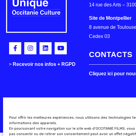
14 rue des Arts – 31
Site de Montpellier
8 avenue de Toulouse
Cedex 03
CONTACTS
>
>
Recevoir nos infos + RGPD
Cliquez ici pour nou
Pour offrir les meilleures expériences, nous utilisons des technologies t
informations des appareils.
En poursuivant votre navigation sur le site web d'OCCITANIE FILMS, vous 
pas consentir ou de retirer son consentement peut avoir un effet négatif