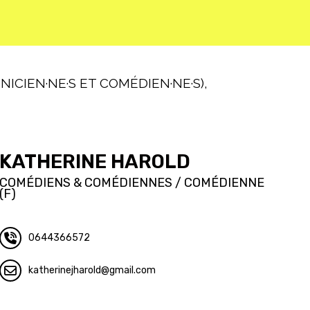
ICIEN·NE·S ET COMÉDIEN·NE·S),
KATHERINE HAROLD
COMÉDIENS & COMÉDIENNES / COMÉDIENNE
(F)
0644366572
katherinejharold
gmail.com