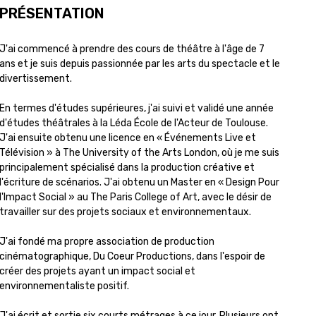
PRÉSENTATION
J'ai commencé à prendre des cours de théâtre à l'âge de 7
ans et je suis depuis passionnée par les arts du spectacle et le
divertissement.
En termes d'études supérieures, j'ai suivi et validé une année
d'études théâtrales à la Léda École de l'Acteur de Toulouse.
J'ai ensuite obtenu une licence en « Événements Live et
Télévision » à The University of the Arts London, où je me suis
principalement spécialisé dans la production créative et
l'écriture de scénarios. J'ai obtenu un Master en « Design Pour
l'Impact Social » au The Paris College of Art, avec le désir de
travailler sur des projets sociaux et environnementaux.
J'ai fondé ma propre association de production
cinématographique, Du Coeur Productions, dans l'espoir de
créer des projets ayant un impact social et
environnementaliste positif.
J'ai écrit et sortie six courts métrages à ce jour. Plusieurs ont