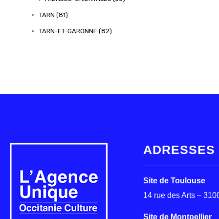
•
TARN (81)
•
TARN-ET-GARONNE (82)
ADRESSES
Site de Toulouse
14 rue des Arts – 31
Site de Montpellier