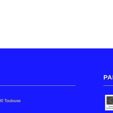
PA
000 Toulouse