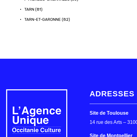
•
TARN (81)
•
TARN-ET-GARONNE (82)
ADRESSES
Site de Toulouse
14 rue des Arts – 31
Site de Montpellier