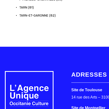
•
TARN (81)
•
TARN-ET-GARONNE (82)
ADRESSES
Site de Toulouse
14 rue des Arts – 31
Site de Montpellier