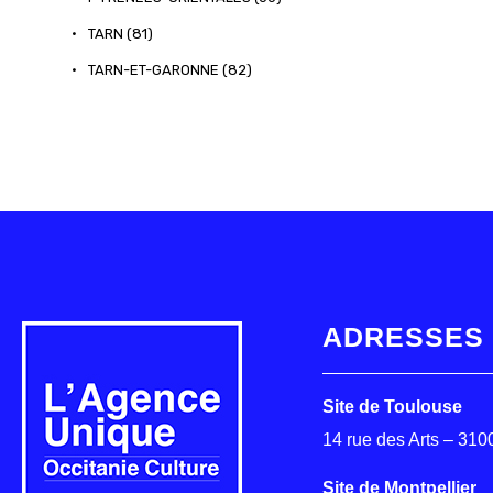
•
TARN (81)
•
TARN-ET-GARONNE (82)
ADRESSES
Site de Toulouse
14 rue des Arts – 31
Site de Montpellier