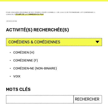
POUR CONSULTER L'ENSEMBLE DE NOS FICHIERS PROFESSIONNELS (+ DE 2 000 CV DE TECHNICIEN·NE·S ET COMÉDIEN·NE·S),
CONTACTEZ
L'ÉQUIPE DE LA COMMISSION DU FILM
< RETOUR À L'ACCUEIL
ACTIVITÉ(S) RECHERCHÉE(S)
•
COMÉDIEN (H)
•
COMÉDIENNE (F)
•
COMÉDIEN·NE (NON-BINAIRE)
•
VOIX
MOTS CLÉS