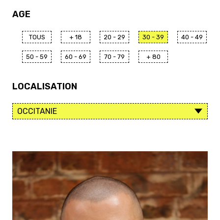
AGE
TOUS
+ 18
20 - 29
30 - 39
40 - 49
50 - 59
60 - 69
70 - 79
+ 80
LOCALISATION