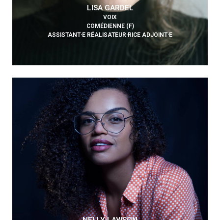
LISA GARDEL
VOIX
COMÉDIENNE (F)
ASSISTANT·E RÉALISATEUR·RICE ADJOINT·E