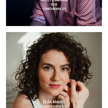
NELLY LAWSON
VOIX
COMÉDIENNE (F)
ELSA MAURE
COMÉDIENNE (F)