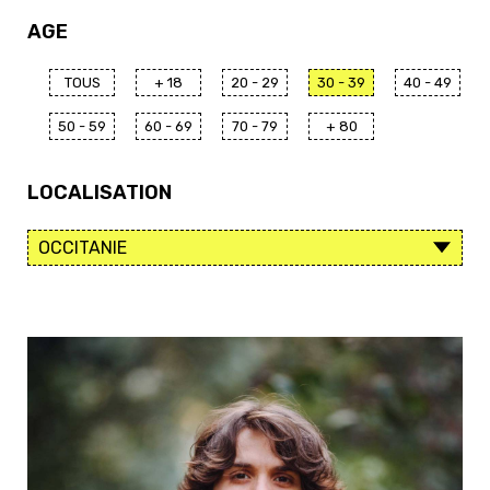
AGE
TOUS
+ 18
20 - 29
30 - 39
40 - 49
50 - 59
60 - 69
70 - 79
+ 80
LOCALISATION