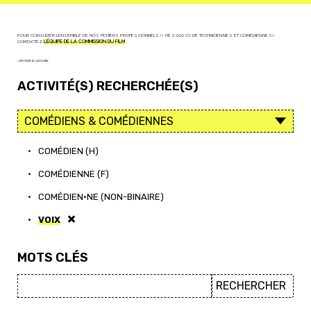
POUR CONSULTER L'ENSEMBLE DE NOS FICHIERS PROFESSIONNELS (+ DE 2 000 CV DE TECHNICIEN·NE·S ET COMÉDIEN·NE·S),
CONTACTEZ
L'ÉQUIPE DE LA COMMISSION DU FILM
< RETOUR À L'ACCUEIL
ACTIVITÉ(S) RECHERCHÉE(S)
•
COMÉDIEN (H)
•
COMÉDIENNE (F)
•
COMÉDIEN·NE (NON-BINAIRE)
•
VOIX
MOTS CLÉS