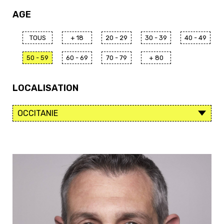
AGE
TOUS
+ 18
20 - 29
30 - 39
40 - 49
50 - 59
60 - 69
70 - 79
+ 80
LOCALISATION