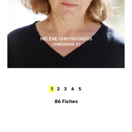
HÉLÈNE CHRYSOCHOOS
COMÉDIENNE (F)
1
2
3
4
5
86 Fiches