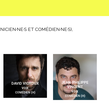
ICIEN·NE·S ET COMÉDIEN·NE·S),
JEAN-PHILIPPE
DAVID VIGROUX
VINCENT
VOIX
VOIX
COMÉDIEN (H)
COMÉDIEN (H)