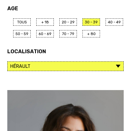
AGE
TOUS
+ 18
20 - 29
30 - 39
40 - 49
50 - 59
60 - 69
70 - 79
+ 80
LOCALISATION