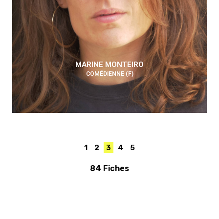
MARINE MONTEIRO
COMÉDIENNE (F)
1
2
3
4
5
84 Fiches