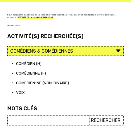
POUR CONSULTER L'ENSEMBLE DE NOS FICHIERS PROFESSIONNELS (+ DE 2 000 CV DE TECHNICIEN·NE·S ET COMÉDIEN·NE·S),
CONTACTEZ
L'ÉQUIPE DE LA COMMISSION DU FILM
< RETOUR À L'ACCUEIL
ACTIVITÉ(S) RECHERCHÉE(S)
•
COMÉDIEN (H)
•
COMÉDIENNE (F)
•
COMÉDIEN·NE (NON-BINAIRE)
•
VOIX
MOTS CLÉS