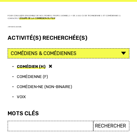
POUR CONSULTER L'ENSEMBLE DE NOS FICHIERS PROFESSIONNELS (+ DE 2 000 CV DE TECHNICIEN·NE·S ET COMÉDIEN·NE·S),
CONTACTEZ
L'ÉQUIPE DE LA COMMISSION DU FILM
< RETOUR À L'ACCUEIL
ACTIVITÉ(S) RECHERCHÉE(S)
•
COMÉDIEN (H)
•
COMÉDIENNE (F)
•
COMÉDIEN·NE (NON-BINAIRE)
•
VOIX
MOTS CLÉS