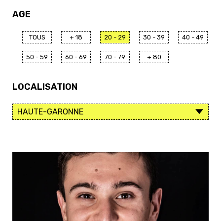
AGE
TOUS
+ 18
20 - 29
30 - 39
40 - 49
50 - 59
60 - 69
70 - 79
+ 80
LOCALISATION