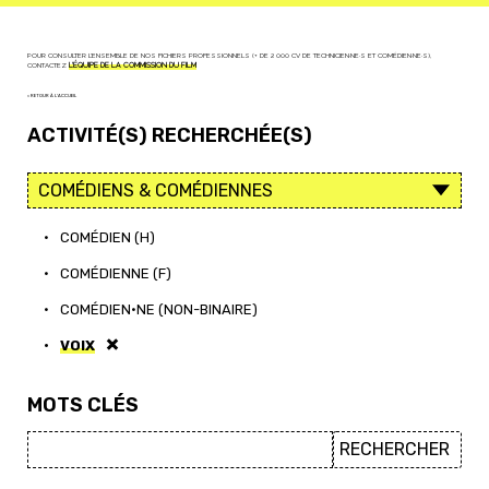
POUR CONSULTER L'ENSEMBLE DE NOS FICHIERS PROFESSIONNELS (+ DE 2 000 CV DE TECHNICIEN·NE·S ET COMÉDIEN·NE·S),
CONTACTEZ
L'ÉQUIPE DE LA COMMISSION DU FILM
< RETOUR À L'ACCUEIL
ACTIVITÉ(S) RECHERCHÉE(S)
•
COMÉDIEN (H)
•
COMÉDIENNE (F)
•
COMÉDIEN·NE (NON-BINAIRE)
•
VOIX
MOTS CLÉS