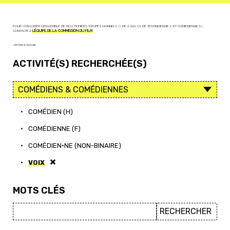
POUR CONSULTER L'ENSEMBLE DE NOS FICHIERS PROFESSIONNELS (+ DE 2 000 CV DE TECHNICIEN·NE·S ET COMÉDIEN·NE·S),
CONTACTEZ
L'ÉQUIPE DE LA COMMISSION DU FILM
< RETOUR À L'ACCUEIL
ACTIVITÉ(S) RECHERCHÉE(S)
•
COMÉDIEN (H)
•
COMÉDIENNE (F)
•
COMÉDIEN·NE (NON-BINAIRE)
•
VOIX
MOTS CLÉS