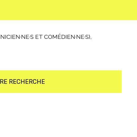
ICIEN·NE·S ET COMÉDIEN·NE·S),
TRE RECHERCHE