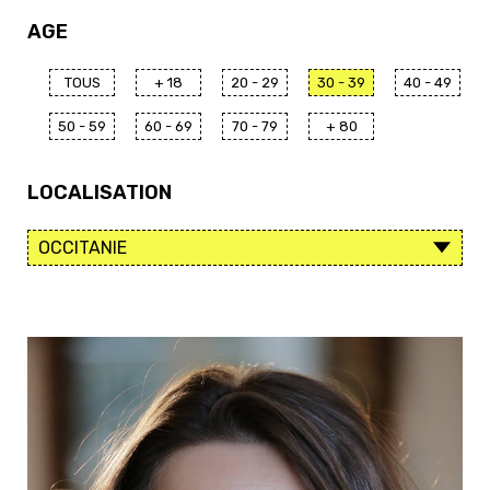
AGE
TOUS
+ 18
20 - 29
30 - 39
40 - 49
50 - 59
60 - 69
70 - 79
+ 80
LOCALISATION