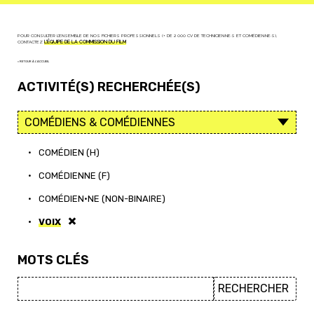
POUR CONSULTER L'ENSEMBLE DE NOS FICHIERS PROFESSIONNELS (+ DE 2 000 CV DE TECHNICIEN·NE·S ET COMÉDIEN·NE·S),
CONTACTEZ
L'ÉQUIPE DE LA COMMISSION DU FILM
< RETOUR À L'ACCUEIL
ACTIVITÉ(S) RECHERCHÉE(S)
•
COMÉDIEN (H)
•
COMÉDIENNE (F)
•
COMÉDIEN·NE (NON-BINAIRE)
•
VOIX
MOTS CLÉS