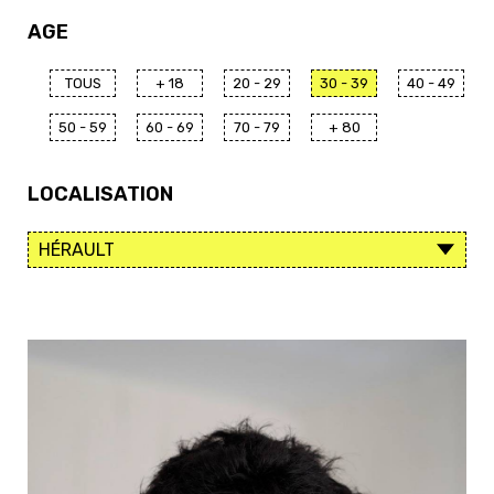
AGE
TOUS
+ 18
20 - 29
30 - 39
40 - 49
50 - 59
60 - 69
70 - 79
+ 80
LOCALISATION