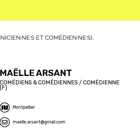
ICIEN·NE·S ET COMÉDIEN·NE·S),
MAËLLE ARSANT
COMÉDIENS & COMÉDIENNES / COMÉDIENNE
(F)
Montpellier
maelle.arsant
gmail.com