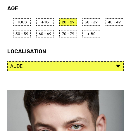
AGE
TOUS
+ 18
20 - 29
30 - 39
40 - 49
50 - 59
60 - 69
70 - 79
+ 80
LOCALISATION