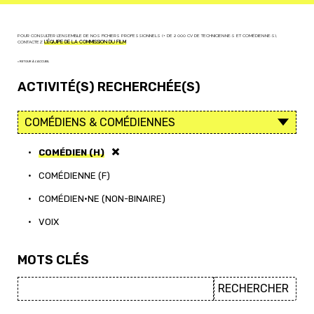
POUR CONSULTER L'ENSEMBLE DE NOS FICHIERS PROFESSIONNELS (+ DE 2 000 CV DE TECHNICIEN·NE·S ET COMÉDIEN·NE·S),
CONTACTEZ
L'ÉQUIPE DE LA COMMISSION DU FILM
< RETOUR À L'ACCUEIL
ACTIVITÉ(S) RECHERCHÉE(S)
•
COMÉDIEN (H)
•
COMÉDIENNE (F)
•
COMÉDIEN·NE (NON-BINAIRE)
•
VOIX
MOTS CLÉS