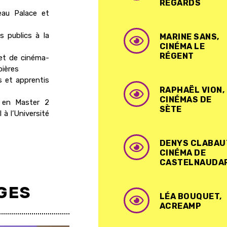
REGARDS
eau Palace et
 publics à la
MARINE SANS,
CINÉMA LE
RÉGENT
et de cinéma-
bières
s et apprentis
RAPHAËL VION,
CINÉMAS DE
s en Master 2
SÈTE
 à l’Université
DENYS CLABAU
CINÉMA DE
CASTELNAUDA
GES
LÉA BOUQUET,
ACREAMP