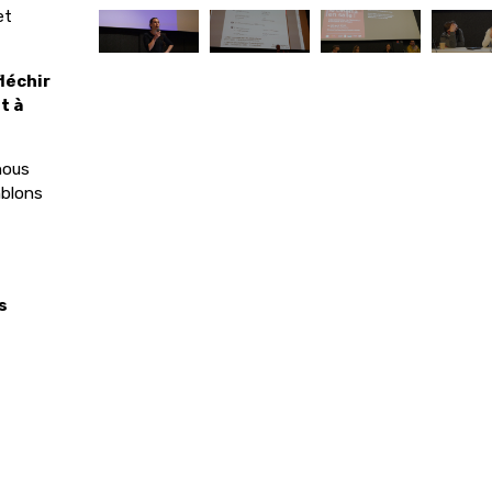
et
léchir
t à
UNE JOURNÉE
(LE) RIRE AU
AVEC PATRICE
CINÉMA AVEC
nous
LECONTE
PIERRE
mblons
SALVADORI
RENCONTRES 2012
RENCONTRES 2023
+d'infos
+d'infos
s