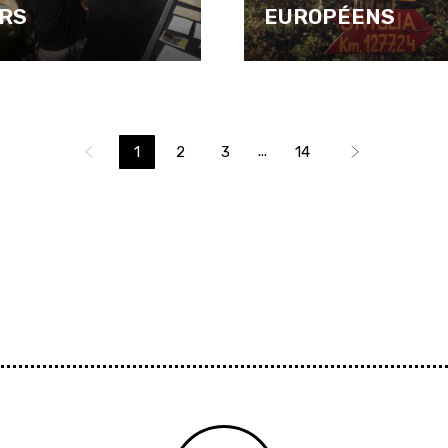
ERS
EUROPÉENS
...
1
2
3
14