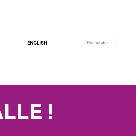
Search
ENGLISH
for:
LLE !