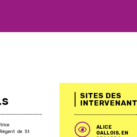
SITES DES
.S
INTERVENANT
trice
ALICE
 Régent de St
GALLOIS, EN