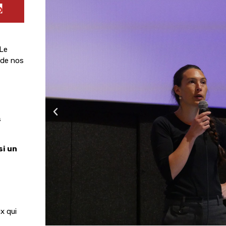
 Le
e de nos
s
si un
x qui