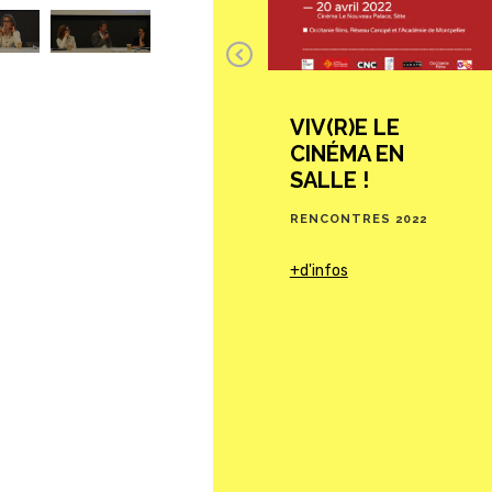
Previous
VIV(R)E LE
SCÈNES ET
CINÉMA EN
CINEMA
SALLE !
RENCONTRES 2021
RENCONTRES 2022
+d'infos
+d'infos