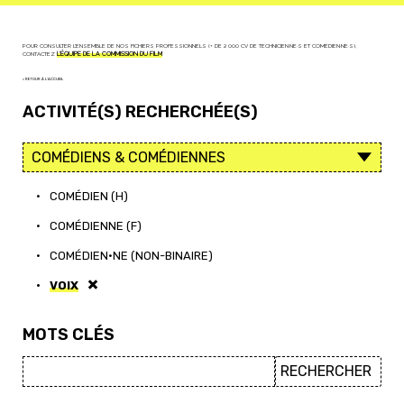
POUR CONSULTER L'ENSEMBLE DE NOS FICHIERS PROFESSIONNELS (+ DE 2 000 CV DE TECHNICIEN·NE·S ET COMÉDIEN·NE·S),
CONTACTEZ
L'ÉQUIPE DE LA COMMISSION DU FILM
< RETOUR À L'ACCUEIL
ACTIVITÉ(S) RECHERCHÉE(S)
•
COMÉDIEN (H)
•
COMÉDIENNE (F)
•
COMÉDIEN·NE (NON-BINAIRE)
•
VOIX
MOTS CLÉS