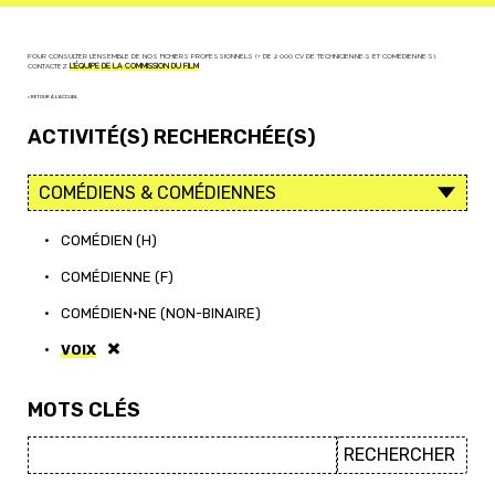
POUR CONSULTER L'ENSEMBLE DE NOS FICHIERS PROFESSIONNELS (+ DE 2 000 CV DE TECHNICIEN·NE·S ET COMÉDIEN·NE·S),
CONTACTEZ
L'ÉQUIPE DE LA COMMISSION DU FILM
< RETOUR À L'ACCUEIL
ACTIVITÉ(S) RECHERCHÉE(S)
•
COMÉDIEN (H)
•
COMÉDIENNE (F)
•
COMÉDIEN·NE (NON-BINAIRE)
•
VOIX
MOTS CLÉS