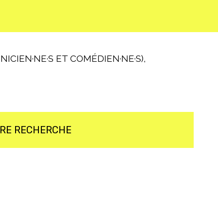
ICIEN·NE·S ET COMÉDIEN·NE·S),
TRE RECHERCHE