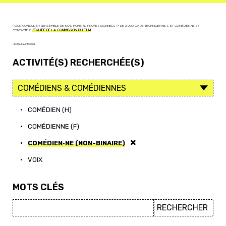
POUR CONSULTER L'ENSEMBLE DE NOS FICHIERS PROFESSIONNELS (+ DE 2 000 CV DE TECHNICIEN·NE·S ET COMÉDIEN·NE·S),
CONTACTEZ
L'ÉQUIPE DE LA COMMISSION DU FILM
< RETOUR À L'ACCUEIL
ACTIVITÉ(S) RECHERCHÉE(S)
•
COMÉDIEN (H)
•
COMÉDIENNE (F)
•
COMÉDIEN·NE (NON-BINAIRE)
•
VOIX
MOTS CLÉS