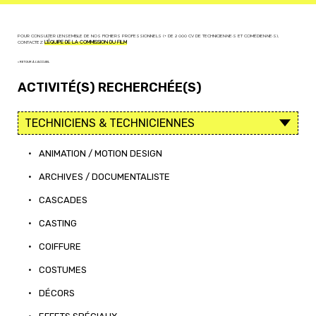
POUR CONSULTER L'ENSEMBLE DE NOS FICHIERS PROFESSIONNELS (+ DE 2 000 CV DE TECHNICIEN·NE·S ET COMÉDIEN·NE·S),
CONTACTEZ
L'ÉQUIPE DE LA COMMISSION DU FILM
< RETOUR À L'ACCUEIL
ACTIVITÉ(S) RECHERCHÉE(S)
•
ANIMATION / MOTION DESIGN
•
ARCHIVES / DOCUMENTALISTE
•
CASCADES
•
CASTING
•
COIFFURE
•
COSTUMES
•
DÉCORS