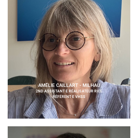
AMÉLIE CAILLART - MILHAU
2ND ASSISTANT·E RÉALISATEUR·RICE
RÉFÉRENT·E VHSS