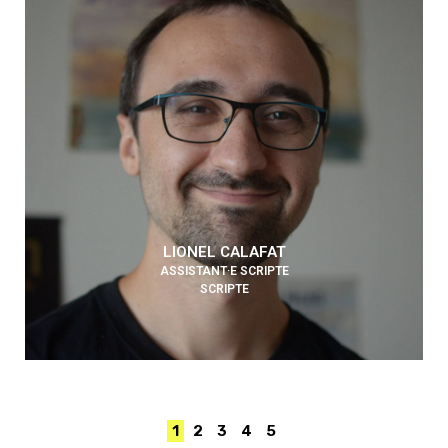
LIONEL CALAFAT
ASSISTANT·E SCRIPTE
SCRIPTE
1
2
3
4
5