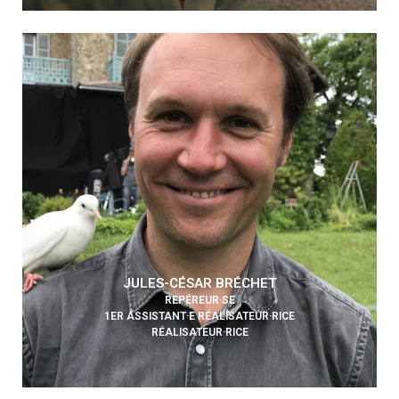
JULES-CÉSAR BRÉCHET
REPÉREUR·SE
1ER ASSISTANT·E RÉALISATEUR·RICE
RÉALISATEUR·RICE