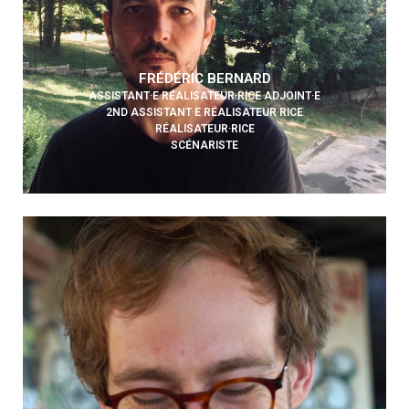
FRÉDÉRIC BERNARD
ASSISTANT·E RÉALISATEUR·RICE ADJOINT·E
2ND ASSISTANT·E RÉALISATEUR·RICE
RÉALISATEUR·RICE
SCÉNARISTE