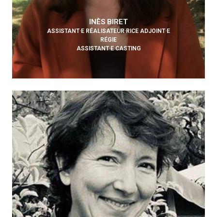
INÈS BIRET
ASSISTANT·E RÉALISATEUR·RICE ADJOINT·E
RÉGIE
ASSISTANT·E CASTING