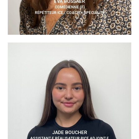
EVA BOSSAER
COMÉDIENNE (F)
RÉPÉTITEUR·ICE / COACH + SPÉCIALITÉ
JADE BOUCHER
ASSISTANT·E RÉALISATEUR·RICE ADJOINT·E