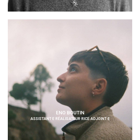
ENO BOUTIN
ASSISTANT·E RÉALISATEUR·RICE ADJOINT·E