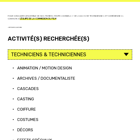
POUR CONSULTER L'ENSEMBLE DE NOS FICHIERS PROFESSIONNELS (+ DE 2 000 CV DE TECHNICIEN·NE·S ET COMÉDIEN·NE·S),
CONTACTEZ
L'ÉQUIPE DE LA COMMISSION DU FILM
< RETOUR À L'ACCUEIL
ACTIVITÉ(S) RECHERCHÉE(S)
•
ANIMATION / MOTION DESIGN
•
ARCHIVES / DOCUMENTALISTE
•
CASCADES
•
CASTING
•
COIFFURE
•
COSTUMES
•
DÉCORS