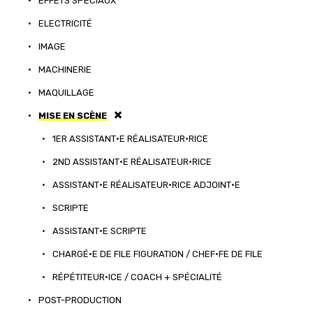
•
EFFETS SPÉCIAUX
•
ELECTRICITÉ
•
IMAGE
•
MACHINERIE
•
MAQUILLAGE
•
MISE EN SCÈNE
•
1ER ASSISTANT·E RÉALISATEUR·RICE
•
2ND ASSISTANT·E RÉALISATEUR·RICE
•
ASSISTANT·E RÉALISATEUR·RICE ADJOINT·E
•
SCRIPTE
•
ASSISTANT·E SCRIPTE
•
CHARGÉ·E DE FILE FIGURATION / CHEF·FE DE FILE
•
RÉPÉTITEUR·ICE / COACH + SPÉCIALITÉ
•
POST-PRODUCTION