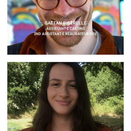
GAËTAN BIGERELLE
ASSISTANT·E CASTING
2ND ASSISTANT·E RÉALISATEUR·RICE