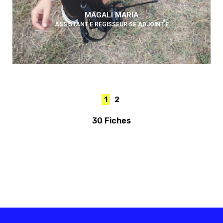
MAGALI MARIA
ASSISTANT·E RÉGISSEUR·SE ADJOINT·E
1
2
30 Fiches