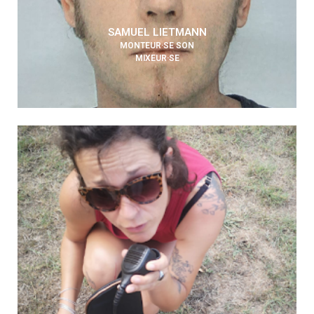
SAMUEL LIETMANN
MONTEUR·SE SON
MIXEUR·SE