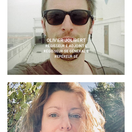
OLIVIER JOLIBERT
RÉGISSEUR·E ADJOINT·E
RÉGISSEUR·SE GÉNÉRAL·E
REPÉREUR·SE