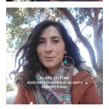
CLAIRE CITTONE
ASSISTANT·E RÉGISSEUR·SE ADJOINT·E
RÉFÉRENT·E VHSS