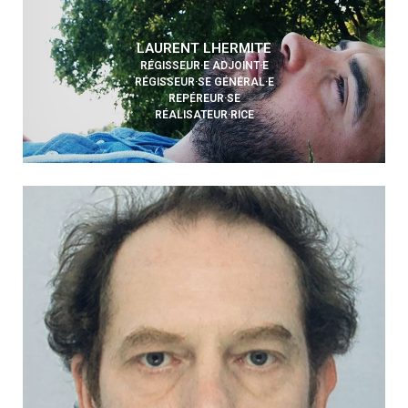
LAURENT LHERMITE
RÉGISSEUR·E ADJOINT·E
RÉGISSEUR·SE GÉNÉRAL·E
REPÉREUR·SE
RÉALISATEUR·RICE