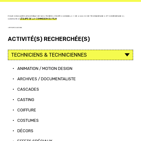
POUR CONSULTER L'ENSEMBLE DE NOS FICHIERS PROFESSIONNELS (+ DE 2 000 CV DE TECHNICIEN·NE·S ET COMÉDIEN·NE·S),
CONTACTEZ
L'ÉQUIPE DE LA COMMISSION DU FILM
< RETOUR À L'ACCUEIL
ACTIVITÉ(S) RECHERCHÉE(S)
•
ANIMATION / MOTION DESIGN
•
ARCHIVES / DOCUMENTALISTE
•
CASCADES
•
CASTING
•
COIFFURE
•
COSTUMES
•
DÉCORS