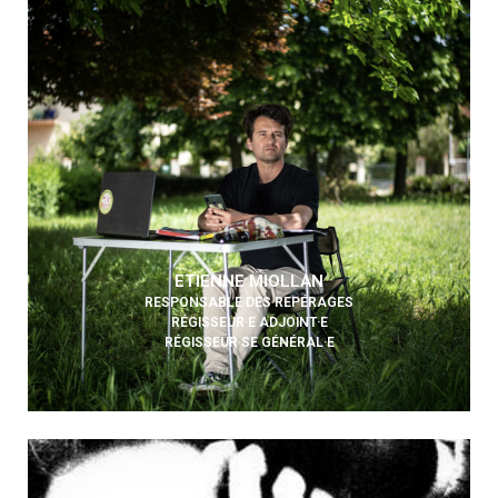
ETIENNE MIOLLAN
RESPONSABLE DES REPÉRAGES
RÉGISSEUR·E ADJOINT·E
RÉGISSEUR·SE GÉNÉRAL·E