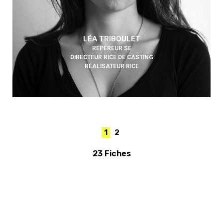
LÉA TRIBOULET
REPÉREUR·SE
DIRECTEUR·RICE DE CASTING
RÉALISATEUR·RICE
1
2
23 Fiches