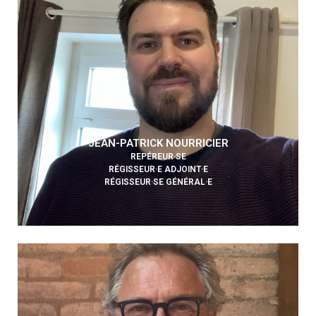
JEAN-PATRICK NOURRICIER
REPÉREUR·SE
RÉGISSEUR·E ADJOINT·E
RÉGISSEUR·SE GÉNÉRAL·E