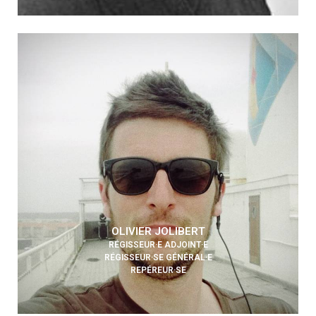
OLIVIER JOLIBERT
RÉGISSEUR·E ADJOINT·E
RÉGISSEUR·SE GÉNÉRAL·E
REPÉREUR·SE