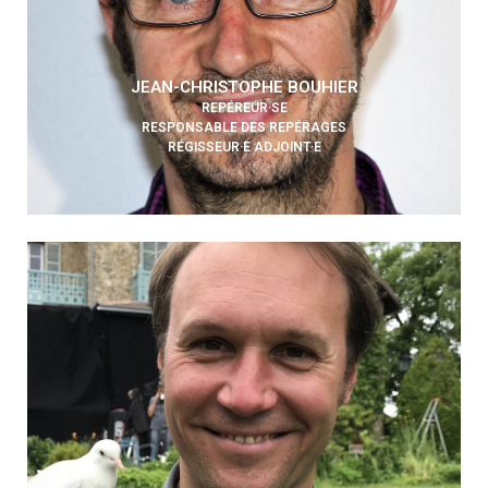
JEAN-CHRISTOPHE BOUHIER
REPÉREUR·SE
RESPONSABLE DES REPÉRAGES
RÉGISSEUR·E ADJOINT·E