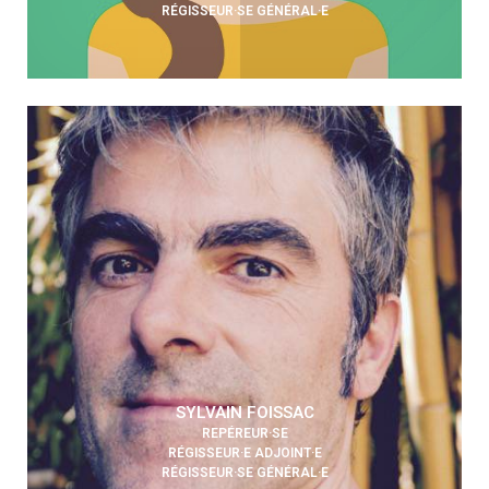
RÉGISSEUR·SE GÉNÉRAL·E
SYLVAIN FOISSAC
REPÉREUR·SE
RÉGISSEUR·E ADJOINT·E
RÉGISSEUR·SE GÉNÉRAL·E