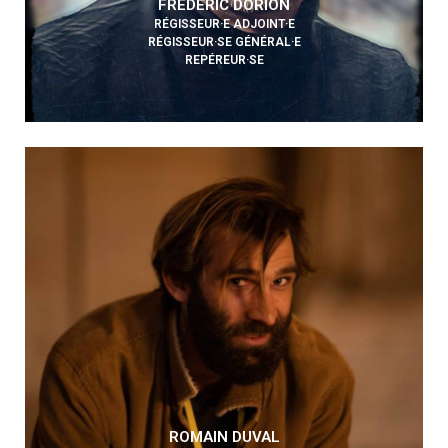
FRÉDÉRIC DORION
RÉGISSEUR·E ADJOINT·E
RÉGISSEUR·SE GÉNÉRAL·E
REPÉREUR·SE
ROMAIN DUVAL