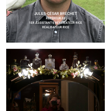
JULES-CÉSAR BRÉCHET
REPÉREUR·SE
1ER ASSISTANT·E RÉALISATEUR·RICE
RÉALISATEUR·RICE