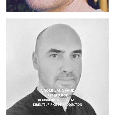
NAOMI JAUNEAUD
REPÉREUR·SE
RÉGISSEUR·SE GÉNÉRAL·E
DIRECTEUR·RICE DE PRODUCTION