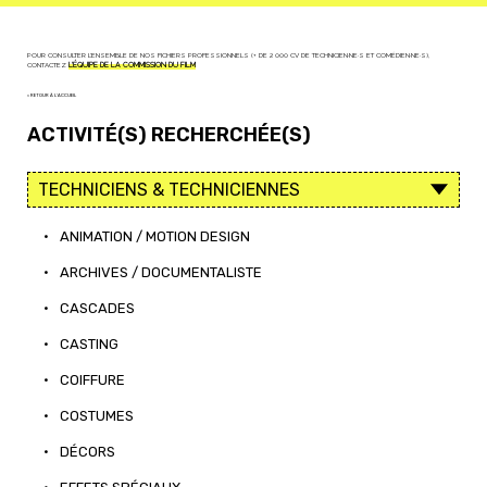
POUR CONSULTER L'ENSEMBLE DE NOS FICHIERS PROFESSIONNELS (+ DE 2 000 CV DE TECHNICIEN·NE·S ET COMÉDIEN·NE·S),
CONTACTEZ
L'ÉQUIPE DE LA COMMISSION DU FILM
< RETOUR À L'ACCUEIL
ACTIVITÉ(S) RECHERCHÉE(S)
•
ANIMATION / MOTION DESIGN
•
ARCHIVES / DOCUMENTALISTE
•
CASCADES
•
CASTING
•
COIFFURE
•
COSTUMES
•
DÉCORS