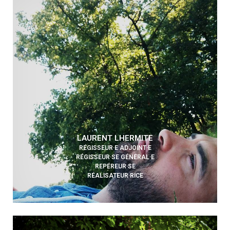
LAURENT LHERMITE
RÉGISSEUR·E ADJOINT·E
RÉGISSEUR·SE GÉNÉRAL·E
REPÉREUR·SE
RÉALISATEUR·RICE