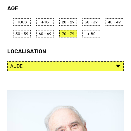
AGE
TOUS
+ 18
20 - 29
30 - 39
40 - 49
50 - 59
60 - 69
70 - 79
+ 80
LOCALISATION