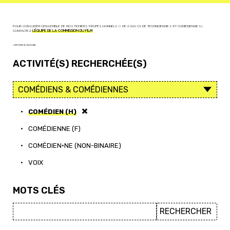
POUR CONSULTER L'ENSEMBLE DE NOS FICHIERS PROFESSIONNELS (+ DE 2 000 CV DE TECHNICIEN·NE·S ET COMÉDIEN·NE·S),
CONTACTEZ
L'ÉQUIPE DE LA COMMISSION DU FILM
< RETOUR À L'ACCUEIL
ACTIVITÉ(S) RECHERCHÉE(S)
•
COMÉDIEN (H)
•
COMÉDIENNE (F)
•
COMÉDIEN·NE (NON-BINAIRE)
•
VOIX
MOTS CLÉS