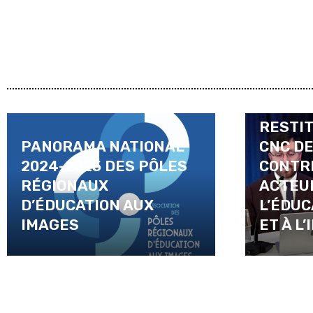
RESTIT
PANORAMA NATIONAL
CNC D
2024-2025 DES PÔLES
CONTR
RÉGIONAUX
ACTEU
D’ÉDUCATION AUX
L’ÉDUC
IMAGES
ET À L