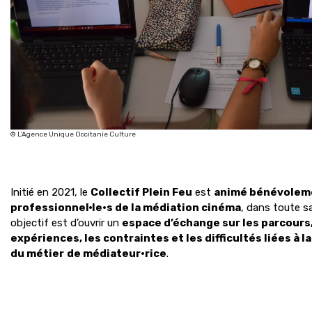
© L'Agence Unique Occitanie Culture
Initié en 2021, le
Collectif Plein Feu
est
animé bénévoleme
professionnel·le·s de la médiation cinéma
, dans toute sa
objectif est d’ouvrir un
espace d’échange sur les parcours,
expériences, les contraintes et les difficultés liées à 
du métier
de médiateur·rice
.