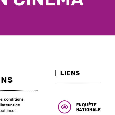
LIENS
ONS
tes
conditions
iateur·rice
ENQUÊTE
NATIONALE
pétences,