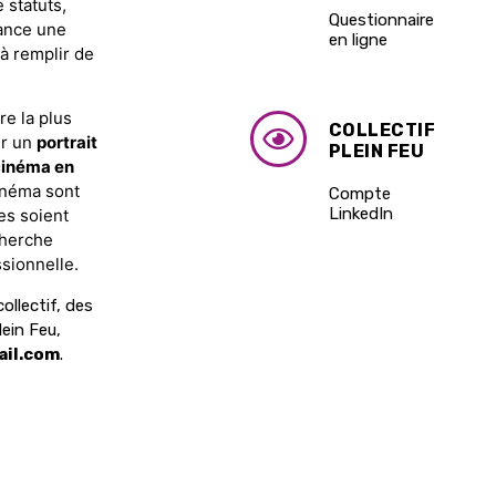
 statuts,
Questionnaire
 lance une
en ligne
 à remplir de
re la plus
COLLECTIF
er un
portrait
PLEIN FEU
cinéma en
cinéma sont
Compte
LinkedIn
les soient
cherche
ssionnelle.
ollectif, des
lein Feu,
ail.com
.