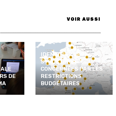
VOIR AUSSI
IDENTIFIER LES
STRUCTURES
NALE
CONCERNÉES PAR LES
RS DE
RESTRICTIONS
MA
BUDGÉTAIRES