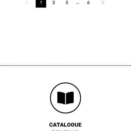
...
1
2
3
6
CATALOGUE