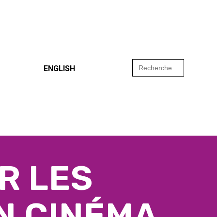
Search
ENGLISH
for:
R LES
N CINÉMA