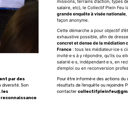
missions, terrains d’action, types de
salaire, etc), le Collectif Plein Feu
grande enquête à visée nationale
,
façon anonyme.
Cette démarche a pour objectif d’êt
exhaustive possible, afin de dress
concret et dense de la médiation 
France
: tous les médiateur·ice·s 
invité·e·s à y répondre, qu’ils ou el
salarié·e·s, indépendant·e·s, en re
d’emploi ou en reconversion profe
Pour être informé·e des actions du c
nt par des
résultats de l’enquête ou rejoindre P
 diversité. Son
contacter
collectifpleinfeu@gm
 les
la reconnaissance