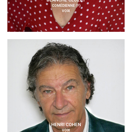
BLANCHE CLUZET
COMÉDIENNE (F)
VOIX
HENRI COHEN
VOIX