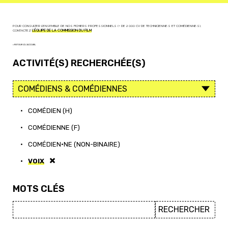
POUR CONSULTER L'ENSEMBLE DE NOS FICHIERS PROFESSIONNELS (+ DE 2 000 CV DE TECHNICIEN·NE·S ET COMÉDIEN·NE·S),
CONTACTEZ
L'ÉQUIPE DE LA COMMISSION DU FILM
< RETOUR À L'ACCUEIL
ACTIVITÉ(S) RECHERCHÉE(S)
•
COMÉDIEN (H)
•
COMÉDIENNE (F)
•
COMÉDIEN·NE (NON-BINAIRE)
•
VOIX
MOTS CLÉS