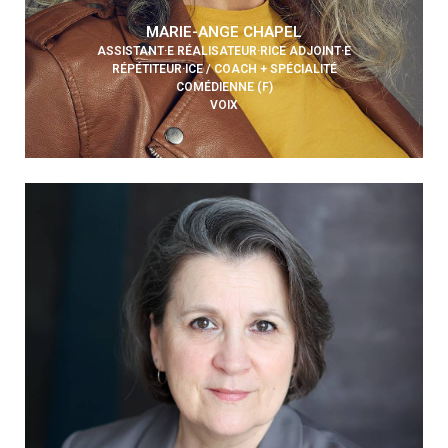
MARIE-ANGE CHAPEL
ASSISTANT·E RÉALISATEUR·RICE ADJOINT·E
RÉPÉTITEUR·ICE / COACH + SPÉCIALITÉ
COMÉDIENNE (F)
VOIX