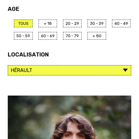
AGE
TOUS
+ 18
20 - 29
30 - 39
40 - 49
50 - 59
60 - 69
70 - 79
+ 80
LOCALISATION