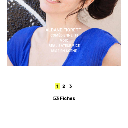
ALBANE FIORETTI
COMÉDIENNE (F)
VOIX
RÉALISATEUR·RICE
MISE EN SCÈNE
1
2
3
53 Fiches