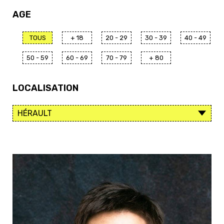
AGE
TOUS
+ 18
20 - 29
30 - 39
40 - 49
50 - 59
60 - 69
70 - 79
+ 80
LOCALISATION