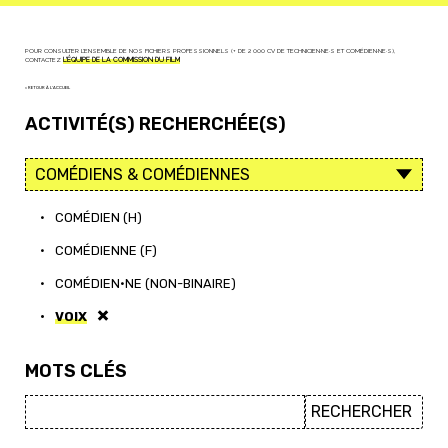
POUR CONSULTER L'ENSEMBLE DE NOS FICHIERS PROFESSIONNELS (+ DE 2 000 CV DE TECHNICIEN·NE·S ET COMÉDIEN·NE·S),
CONTACTEZ
L'ÉQUIPE DE LA COMMISSION DU FILM
< RETOUR À L'ACCUEIL
ACTIVITÉ(S) RECHERCHÉE(S)
•
COMÉDIEN (H)
•
COMÉDIENNE (F)
•
COMÉDIEN·NE (NON-BINAIRE)
•
VOIX
MOTS CLÉS