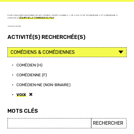
POUR CONSULTER L'ENSEMBLE DE NOS FICHIERS PROFESSIONNELS (+ DE 2 000 CV DE TECHNICIEN·NE·S ET COMÉDIEN·NE·S),
CONTACTEZ
L'ÉQUIPE DE LA COMMISSION DU FILM
< RETOUR À L'ACCUEIL
ACTIVITÉ(S) RECHERCHÉE(S)
•
COMÉDIEN (H)
•
COMÉDIENNE (F)
•
COMÉDIEN·NE (NON-BINAIRE)
•
VOIX
MOTS CLÉS