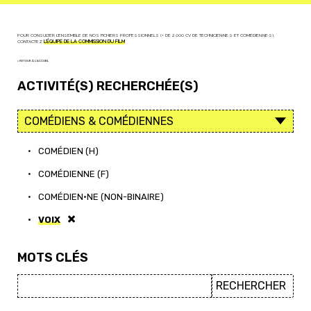
POUR CONSULTER L'ENSEMBLE DE NOS FICHIERS PROFESSIONNELS (+ DE 2 000 CV DE TECHNICIEN·NE·S ET COMÉDIEN·NE·S),
CONTACTEZ
L'ÉQUIPE DE LA COMMISSION DU FILM
< RETOUR À L'ACCUEIL
ACTIVITÉ(S) RECHERCHÉE(S)
•
COMÉDIEN (H)
•
COMÉDIENNE (F)
•
COMÉDIEN·NE (NON-BINAIRE)
•
VOIX
MOTS CLÉS