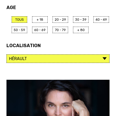
AGE
TOUS
+ 18
20 - 29
30 - 39
40 - 49
50 - 59
60 - 69
70 - 79
+ 80
LOCALISATION