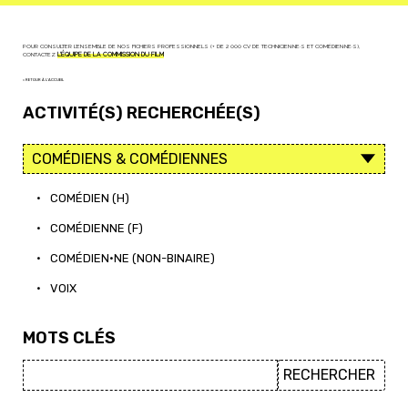
POUR CONSULTER L'ENSEMBLE DE NOS FICHIERS PROFESSIONNELS (+ DE 2 000 CV DE TECHNICIEN·NE·S ET COMÉDIEN·NE·S),
CONTACTEZ
L'ÉQUIPE DE LA COMMISSION DU FILM
< RETOUR À L'ACCUEIL
ACTIVITÉ(S) RECHERCHÉE(S)
•
COMÉDIEN (H)
•
COMÉDIENNE (F)
•
COMÉDIEN·NE (NON-BINAIRE)
•
VOIX
MOTS CLÉS