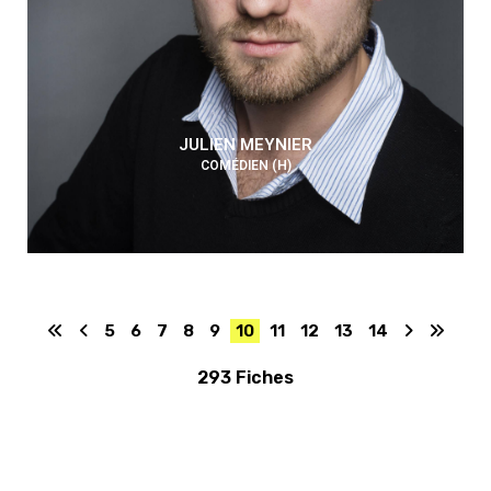
JULIEN MEYNIER
COMÉDIEN (H)
5
6
7
8
9
10
11
12
13
14
293 Fiches