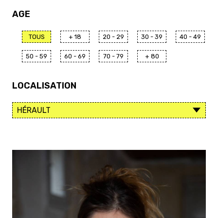
AGE
TOUS
+ 18
20 - 29
30 - 39
40 - 49
50 - 59
60 - 69
70 - 79
+ 80
LOCALISATION