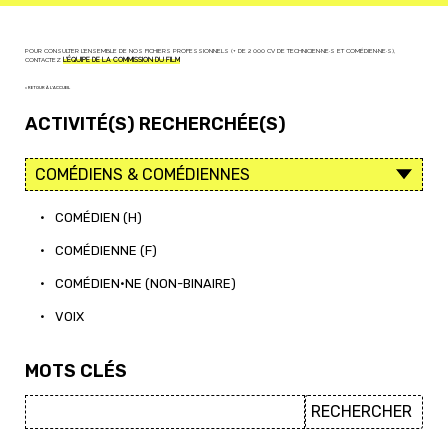
POUR CONSULTER L'ENSEMBLE DE NOS FICHIERS PROFESSIONNELS (+ DE 2 000 CV DE TECHNICIEN·NE·S ET COMÉDIEN·NE·S),
CONTACTEZ
L'ÉQUIPE DE LA COMMISSION DU FILM
< RETOUR À L'ACCUEIL
ACTIVITÉ(S) RECHERCHÉE(S)
•
COMÉDIEN (H)
•
COMÉDIENNE (F)
•
COMÉDIEN·NE (NON-BINAIRE)
•
VOIX
MOTS CLÉS