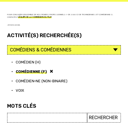
POUR CONSULTER L'ENSEMBLE DE NOS FICHIERS PROFESSIONNELS (+ DE 2 000 CV DE TECHNICIEN·NE·S ET COMÉDIEN·NE·S),
CONTACTEZ
L'ÉQUIPE DE LA COMMISSION DU FILM
< RETOUR À L'ACCUEIL
ACTIVITÉ(S) RECHERCHÉE(S)
•
COMÉDIEN (H)
•
COMÉDIENNE (F)
•
COMÉDIEN·NE (NON-BINAIRE)
•
VOIX
MOTS CLÉS