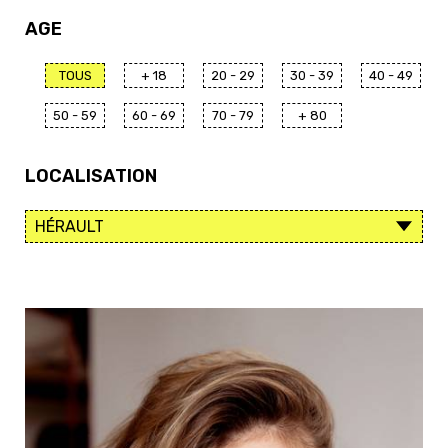
AGE
TOUS
+ 18
20 - 29
30 - 39
40 - 49
50 - 59
60 - 69
70 - 79
+ 80
LOCALISATION