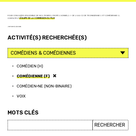
POUR CONSULTER L'ENSEMBLE DE NOS FICHIERS PROFESSIONNELS (+ DE 2 000 CV DE TECHNICIEN·NE·S ET COMÉDIEN·NE·S),
CONTACTEZ
L'ÉQUIPE DE LA COMMISSION DU FILM
< RETOUR À L'ACCUEIL
ACTIVITÉ(S) RECHERCHÉE(S)
•
COMÉDIEN (H)
•
COMÉDIENNE (F)
•
COMÉDIEN·NE (NON-BINAIRE)
•
VOIX
MOTS CLÉS