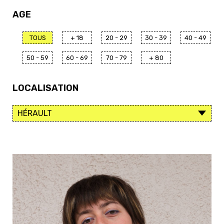
AGE
TOUS
+ 18
20 - 29
30 - 39
40 - 49
50 - 59
60 - 69
70 - 79
+ 80
LOCALISATION