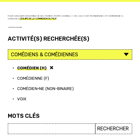
POUR CONSULTER L'ENSEMBLE DE NOS FICHIERS PROFESSIONNELS (+ DE 2 000 CV DE TECHNICIEN·NE·S ET COMÉDIEN·NE·S),
CONTACTEZ
L'ÉQUIPE DE LA COMMISSION DU FILM
< RETOUR À L'ACCUEIL
ACTIVITÉ(S) RECHERCHÉE(S)
•
COMÉDIEN (H)
•
COMÉDIENNE (F)
•
COMÉDIEN·NE (NON-BINAIRE)
•
VOIX
MOTS CLÉS