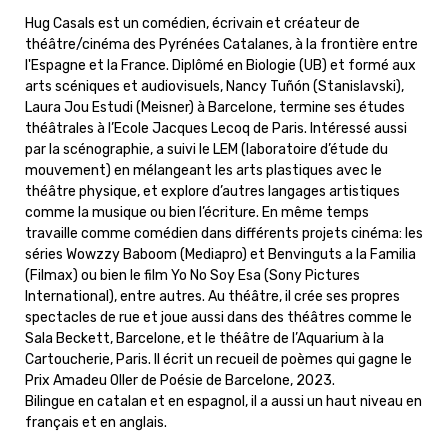
Hug Casals est un comédien, écrivain et créateur de
théâtre/cinéma des Pyrénées Catalanes, à la frontière entre
l'Espagne et la France. Diplômé en Biologie (UB) et formé aux
arts scéniques et audiovisuels, Nancy Tuñón (Stanislavski),
Laura Jou Estudi (Meisner) à Barcelone, termine ses études
théâtrales à l’Ecole Jacques Lecoq de Paris. Intéressé aussi
par la scénographie, a suivi le LEM (laboratoire d’étude du
mouvement) en mélangeant les arts plastiques avec le
théâtre physique, et explore d’autres langages artistiques
comme la musique ou bien l’écriture. En même temps
travaille comme comédien dans différents projets cinéma: les
séries Wowzzy Baboom (Mediapro) et Benvinguts a la Familia
(Filmax) ou bien le film Yo No Soy Esa (Sony Pictures
International), entre autres. Au théâtre, il crée ses propres
spectacles de rue et joue aussi dans des théâtres comme le
Sala Beckett, Barcelone, et le théâtre de l’Aquarium à la
Cartoucherie, Paris. Il écrit un recueil de poèmes qui gagne le
Prix Amadeu Oller de Poésie de Barcelone, 2023.
Bilingue en catalan et en espagnol, il a aussi un haut niveau en
français et en anglais.