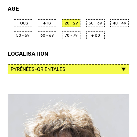
AGE
TOUS
+ 18
20 - 29
30 - 39
40 - 49
50 - 59
60 - 69
70 - 79
+ 80
LOCALISATION