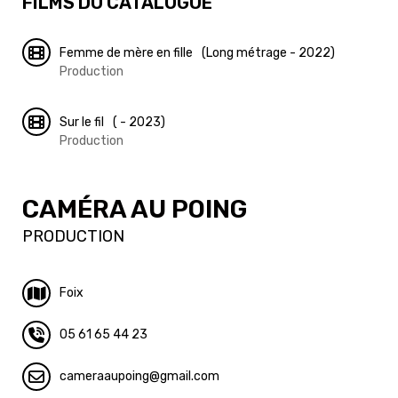
FILMS DU CATALOGUE
Femme de mère en fille
(Long métrage - 2022)
Production
Sur le fil
( - 2023)
Production
CAMÉRA AU POING
PRODUCTION
Foix
05 61 65 44 23
cameraaupoing
gmail.com