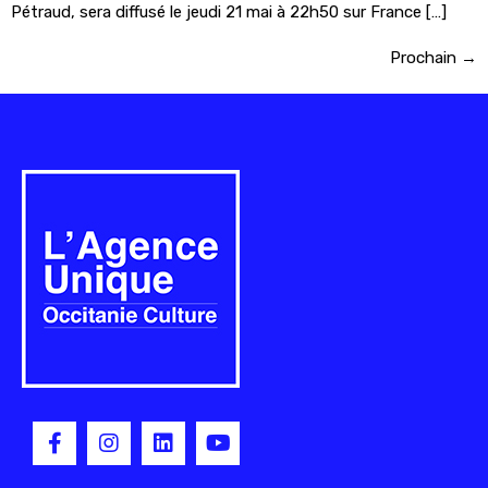
Pétraud, sera diffusé le jeudi 21 mai à 22h50 sur France […]
Prochain
→