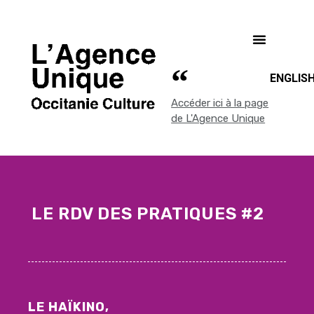
ENGLIS
Accéder ici à la page
de L'Agence Unique
LE RDV DES PRATIQUES #2
LE HAÏKINO,