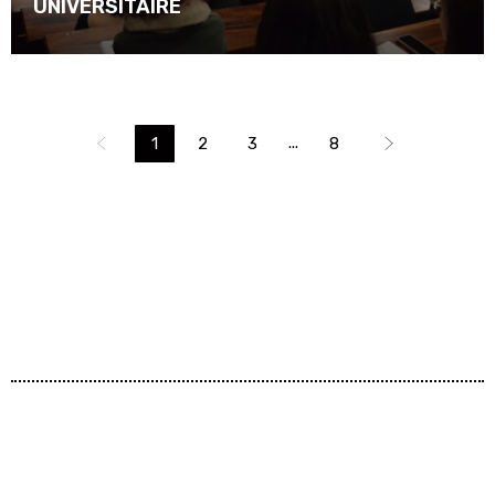
UNIVERSITAIRE
...
1
2
3
8