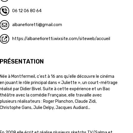
06 12 06 80 64
albanefioretti
gmail.com
https://albanefioretti.wixsite.com/siteweb/accueil
PRÉSENTATION
Née à Montfermeil, c'est à 16 ans qu'elle découvre le cinéma
en jouant le rôle principal dans « Juliette », un court-métrage
réalisé par Didier Bivel. Suite à cette expérience et un Bac
théâtre avec la comédie Française, elle travaille avec
plusieurs réalisateurs : Roger Planchon, Claude Zidi,
Christophe Gans, Julie Delpy, Jacques Audiard...
En 2008 elle écrit et réalise plusieurs sketchs TV (Salma et